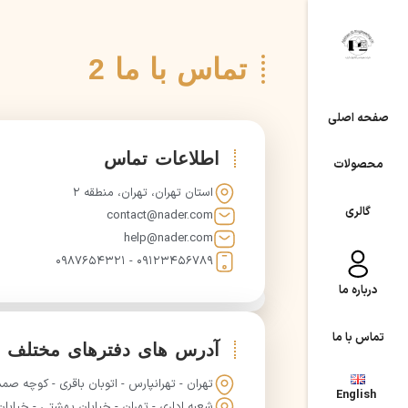
تماس با ما 2
صفحه اصلی
اطلاعات تماس
محصولات
استان تهران، تهران، منطقه 2
گالری
contact@nader.com
help@nader.com
09123456789 - 0987654321
درباره ما
تماس با ما
آدرس های دفترهای مختلف
تهران - تهرانپارس - اتوبان باقری - کوچه صمدیا
English
شعبه اداری - تهران - خیابان بهشتی - خیابا