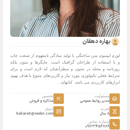
بهاره دهقان
لورم ایپسوم متن ساختگی با تولید سادگی نامفهوم از صنعت چاپ
و با استفاده از طراحان گرافیک است. چاپگرها و متون بلکه
روزنامه و مجله در ستون و سطرآنچنان که لازم است و برای
شرایط فعلی تکنولوژی مورد نیاز و کاربردهای متنوع با هدف بهبود
ابزارهای کاربردی می باشد. کتابهای...
مسئولیت
تخصص
مدیر روابط عمومی
مذاکره و فروش
تجربه
ایمیل
8 سال
bahareh@nader.com
شماره تماس
09123456789