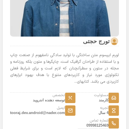
تورج حجتی
لورم ایپسوم متن ساختگی با تولید سادگی نامفهوم از صنعت چاپ
و با استفاده از طراحان گرافیک است. چاپگرها و متون بلکه روزنامه و
مجله در ستون و سطرآنچنان که لازم است و برای شرایط فعلی
تکنولوژی مورد نیاز و کاربردهای متنوع با هدف بهبود ابزارهای
کاربردی می باشد. کتابهای...
مسئولیت
تخصص
کارمند
توسعه دهنده اندروید
تجربه
ایمیل
4 سال
tooraj.dev.android@nader.com
شماره تماس
09998125469