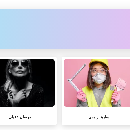
سارینا زاهدی
مهسان عقیلی