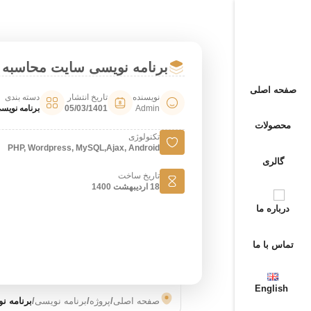
برنامه نویسی سایت محاسبه سئو Seo
صفحه اصلی
نویسنده
تاریخ انتشار
دسته بندی
Admin
05/03/1401
برنامه نویس
محصولات
تکنولوژی
PHP, Wordpress, MySQL,Ajax, Android
گالری
تاریخ ساخت
18 اردیبهشت 1400
درباره ما
تماس با ما
English
صفحه اصلی
/
پروژه
/
برنامه نویسی
/
برنامه نوی