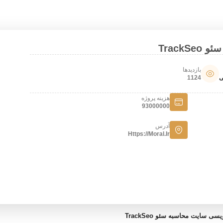
Track
بازدیدها
ی
1124
هزینه پروژه
93000000
آدرس
Https://moral.ir
سی سایت محاسبه سئو TrackSeo