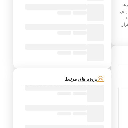
ها
 این
د
رار
پروژه های مرتبط