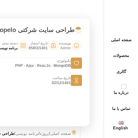
طراحی سایت شرکتی propelo
صفحه اصلی
نویسنده
تاریخ انتشار
دسته بندی
Admin
05/03/1401
برنامه نویس
محصولات
تکنولوژی
PHP - Ajax - ReacJs - MongoDB
گالری
تاریخ ساخت
02/12/1401
درباره ما
تماس با ما
English
صفحه اصلی
/
پروژه
/
برنامه نویسی
/
طراحی سای