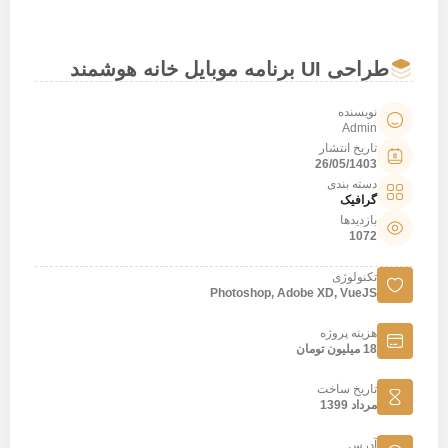
طراحی UI برنامه موبایل خانه هوشمند
نویسنده
Admin
تاریخ انتشار
26/05/1403
دسته بندی
گرافیک
بازدیدها
1072
تکنولوژی
Photoshop, Adobe XD, VueJS
هزینه پروژه
18 میلیون تومان
تاریخ ساخت
مرداد 1399
آدرس